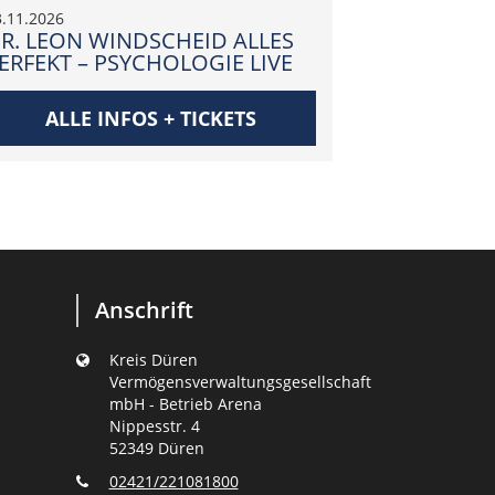
3.11.2026
27.11.2026
R. LEON WINDSCHEID ALLES
BÜLENT CE
ERFEKT – PSYCHOLOGIE LIVE
ALLE INFOS + TICKETS
ALLE
Anschrift
Kreis Düren
Vermögensverwaltungsgesellschaft
mbH - Betrieb Arena
Nippesstr. 4
52349 Düren
02421/221081800